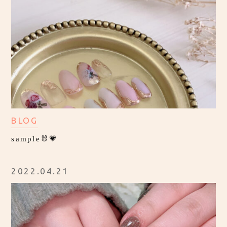
BLOG
sample🐰💗
2022.04.21