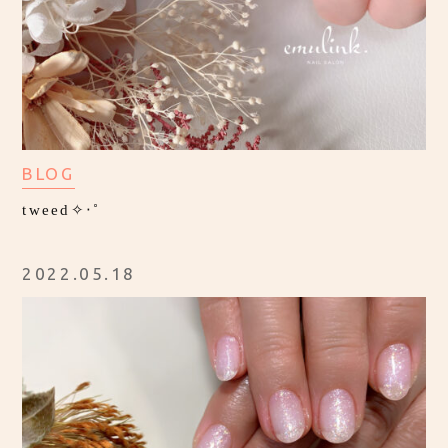
BLOG
tweed✧‧˚
2022.05.18