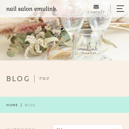
CONTACT
HOME
ABOUT US
MENU
DESIGN
STAFF
BLOG
ブログ
BLOG
ACCESS
HOME
BLOG
090-3299-0617