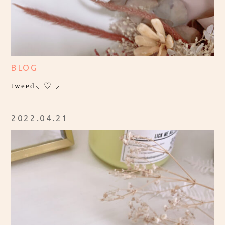
BLOG
tweed⸜ ♡ ⸝
2022.04.21