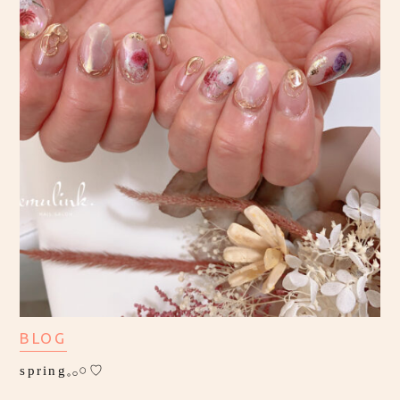
BLOG
spring𓈒𓂂𓏸♡