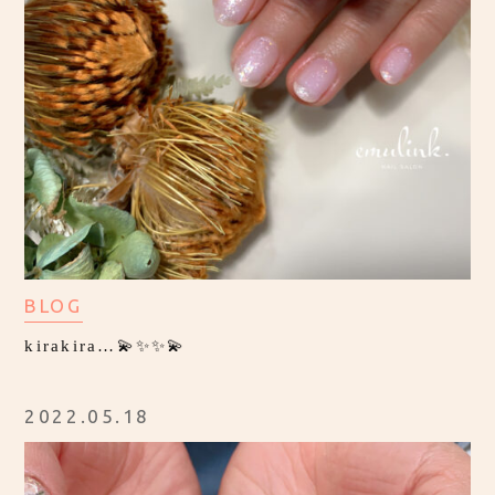
BLOG
kirakira…💫✨✨💫
2022.05.18