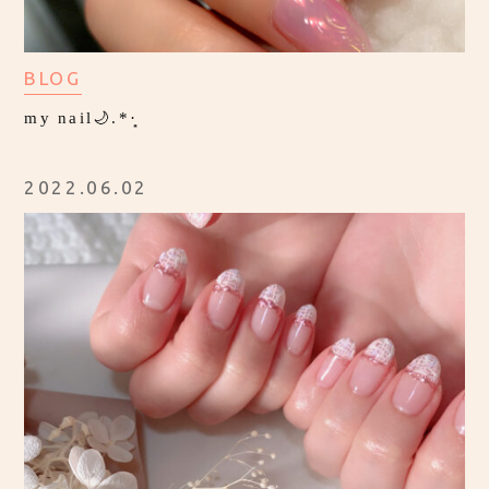
BLOG
my nail🌙.*·̩͙
2022.06.02